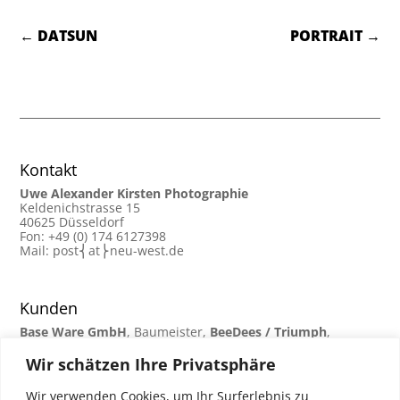
←
DATSUN
PORTRAIT
→
Kontakt
Uwe Alexander Kirsten Photographie
Keldenichstrasse 15
40625 Düsseldorf
Fon: +49 (0) 174 6127398
Mail: post⎨at⎬neu-west.de
Kunden
Base Ware GmbH
, Baumeister,
BeeDees / Triumph
,
Bertelsmann,
Brand Revolutions Design Agency
, BWD9,
Chrom und Flammen Magazin
, DKV,
Fendt-Carvan
,
Wir schätzen Ihre Privatsphäre
Hasselblad „Format“ Magazin,
Karsten Weber Architekt
,
Land und Golf Club Düsseldorf e.V.,
Lilienfeld Verlag
,
Wir verwenden Cookies, um Ihr Surferlebnis zu