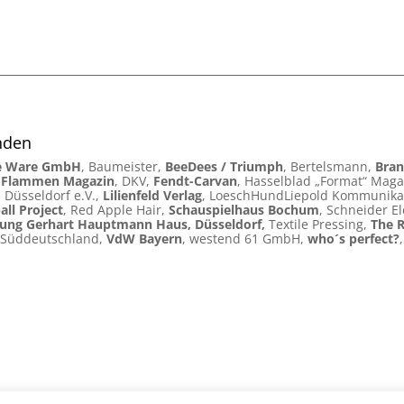
nden
e Ware GmbH
, Baumeister,
BeeDees / Triumph
, Bertelsmann,
Bran
 Flammen Magazin
, DKV,
Fendt-Carvan
, Hasselblad „Format“ Maga
 Düsseldorf e.V.,
Lilienfeld Verlag
, LoeschHundLiepold Kommunika
all Project
, Red Apple Hair,
Schauspielhaus Bochum
, Schneider El
tung Gerhart Hauptmann Haus, Düsseldorf,
Textile Pressing,
The R
 Süddeutschland,
VdW Bayern
, westend 61 GmbH,
who´s perfect?